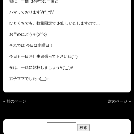
朝に、一個 おやつに一個と
ハマっておりますV(^_^)V
ひとくちでも、数量限定で お出しいたしますので…
お早めにどうぞ(o^^o)
それでは 今日は水曜日！
今日も一日お仕事頑張って下さいね(^^)
夜は、一緒に乾杯しましょうV(^_^)V
京子ママでしたm(__)m
« 前のページ
次のページ »
検
索: