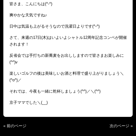
皆さま、こんにちは(^-^)
爽やかな天気ですね♪
日中は気温も上がるそうなので洗濯日よりです(^-^)
さて、来週の17日(木)はいよいよシャトル12周年記念コンペが開催
されます！
反省会では手打ちの新蕎麦をお出ししますので皆さまお楽しみに
(^^)v
楽しいゴルフの後は美味しいお酒と料理で盛り上がりましょう＼
(^o^)／
それでは、今夜も一緒に乾杯しましょう(^^)／＼(^^)
京子ママでした＼(__)
« 前のページ
次のページ »