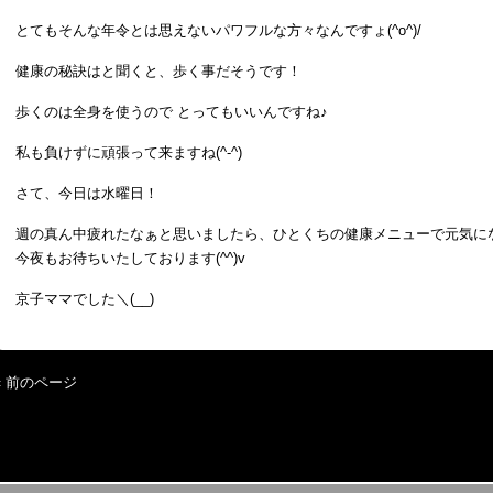
とてもそんな年令とは思えないパワフルな方々なんですょ(^o^)/
健康の秘訣はと聞くと、歩く事だそうです！
歩くのは全身を使うので とってもいいんですね♪
私も負けずに頑張って来ますね(^-^)
さて、今日は水曜日！
週の真ん中疲れたなぁと思いましたら、ひとくちの健康メニューで元気に
今夜もお待ちいたしております(^^)v
京子ママでした＼(__)
« 前のページ