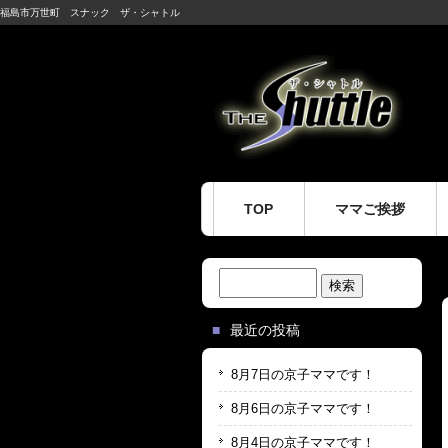
福島市万世町 スナック ザ・シャトル
TOP
ママご挨拶
検
索:
最近の投稿
8月7日の京子ママです！
8月6日の京子ママです！
8月4日の京子ママです！