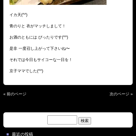
イカ天(^^)
青のりと 衣がマッチしまして！
お酒のともには ぴったりです(^^)
是非 一度召し上がって下さいね〜
それでは今日もサイコーな一日を！
京子ママでした(^^)
« 前のページ
次のページ »
検
索:
最近の投稿