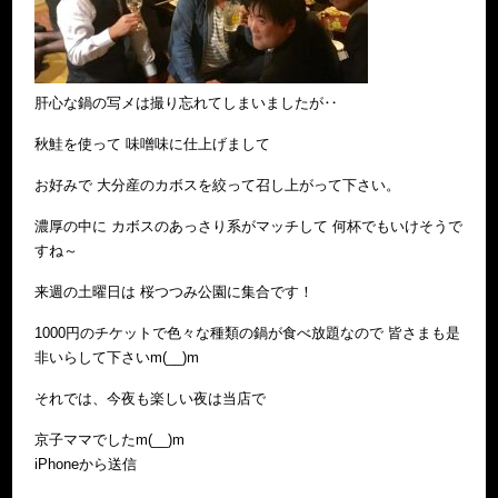
肝心な鍋の写メは撮り忘れてしまいましたが‥
秋鮭を使って 味噌味に仕上げまして
お好みで 大分産のカボスを絞って召し上がって下さい。
濃厚の中に カボスのあっさり系がマッチして 何杯でもいけそうで
すね～
来週の土曜日は 桜つつみ公園に集合です！
1000円のチケットで色々な種類の鍋が食べ放題なので 皆さまも是
非いらして下さいm(__)m
それでは、今夜も楽しい夜は当店で
京子ママでしたm(__)m
iPhoneから送信