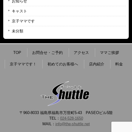
お知らせ
キャスト
京子ママです
未分類
TOP
お問合せ・ご予約
アクセス
ママご挨拶
京子ママです！
初めてのお客様へ
店内紹介
料金
〒960-8033 福島県福島市万世町5-43 PASEOビル5階
TEL：
024-528-1650
MAIL：
info@the-shuttle.net