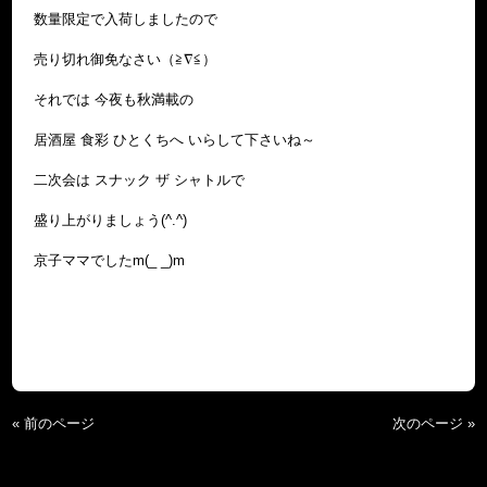
数量限定で入荷しましたので
売り切れ御免なさい（≧∇≦）
それでは 今夜も秋満載の
居酒屋 食彩 ひとくちへ いらして下さいね～
二次会は スナック ザ シャトルで
盛り上がりましょう(^.^)
京子ママでしたm(_ _)m
« 前のページ
次のページ »