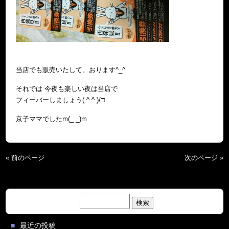
当店でも販売いたして、おります^_^
それでは 今夜も楽しい夜は当店で
フィーバーしましょう( ^ ^ )/□
京子ママでしたm(_ _)m
« 前のページ
次のページ »
検
索:
最近の投稿