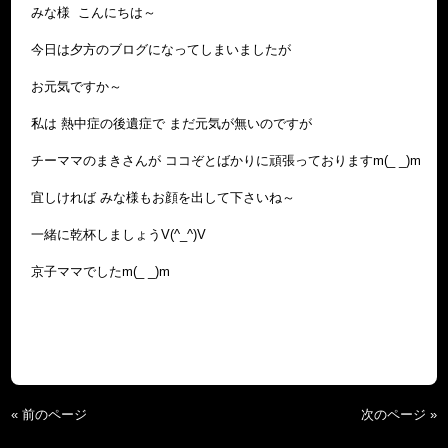
みな様 こんにちは～
今日は夕方のブログになってしまいましたが
お元気ですか～
私は 熱中症の後遺症で まだ元気が無いのですが
チーママのまきさんが ココぞとばかりに頑張っておりますm(_ _)m
宜しければ みな様もお顔を出して下さいね～
一緒に乾杯しましょうV(^_^)V
京子ママでしたm(_ _)m
« 前のページ
次のページ »