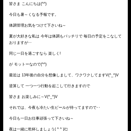
皆さま こんにちは(^^)
今日も暑～くなる予報です。
体調管理お気をつけて下さいね～
夏が大好きな私は 今年は体調もバッチリで 毎日の予定をこなして
おりますが‥
同じ一日を過ごすなら 楽しく!
が モットーなので(^^)
最近は 13年後の自分を想像しまして、ワクワクしてますV(^_^)V
逆算して 一つ一つ行動を起こして行きますので
皆さま お楽しみに～V(^_^)V
それでは、今夜も冷たい生ビールが待ってますので‥
今日も一日お仕事頑張って下さいね～
夜は一緒に乾杯しましょう( ^ ^ )/□