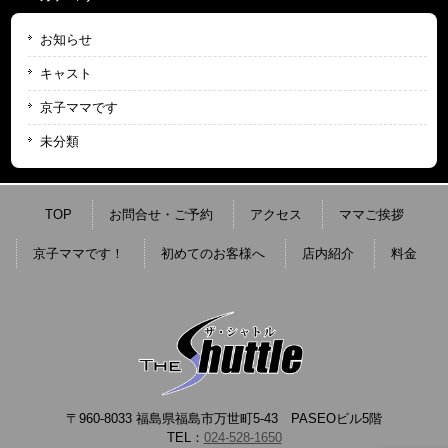
お知らせ
キャスト
京子ママです
未分類
TOP
お問合せ・ご予約
アクセス
ママご挨拶
京子ママです！
初めてのお客様へ
店内紹介
料金
〒960-8033 福島県福島市万世町5-43 PASEOビル5階
TEL：
024-528-1650