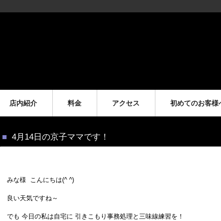
店内紹介
料金
アクセス
初めてのお客様
4月14日の京子ママです！
みな様 こんにちは(^ ^)
良い天気ですね～
でも 今日の私は自宅に 引きこもり事務処理と三味線練習を！