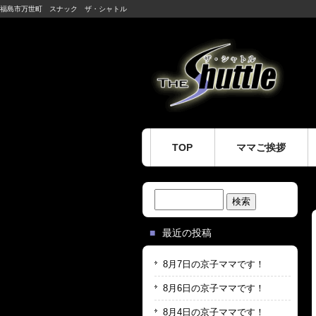
福島市万世町 スナック ザ・シャトル
TOP
ママご挨拶
検
索:
最近の投稿
8月7日の京子ママです！
8月6日の京子ママです！
8月4日の京子ママです！