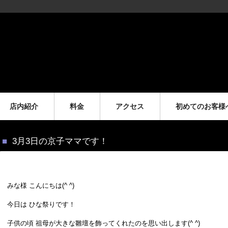
店内紹介
料金
アクセス
初めてのお客様
3月3日の京子ママです！
みな様 こんにちは(^ ^)
今日は ひな祭りです！
子供の頃 祖母が大きな雛壇を飾ってくれたのを思い出します(^ ^)