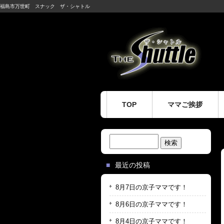
福島市万世町 スナック ザ・シャトル
TOP
ママご挨拶
検
索:
最近の投稿
8月7日の京子ママです！
8月6日の京子ママです！
8月4日の京子ママです！