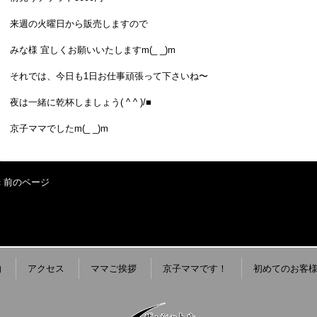
来週の火曜日から販売しますので
みな様 宜しくお願いいたしますm(_ _)m
それでは、今日も1日お仕事頑張って下さいね〜
夜は一緒に乾杯しましょう( ^ ^ )/■
京子ママでしたm(_ _)m
« 前のページ
約
アクセス
ママご挨拶
京子ママです！
初めてのお客