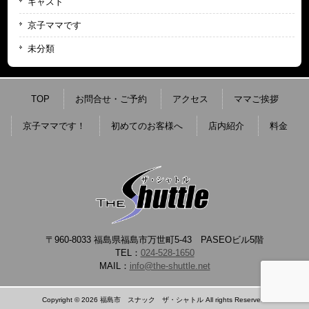
キャスト
京子ママです
未分類
TOP
お問合せ・ご予約
アクセス
ママご挨拶
京子ママです！
初めてのお客様へ
店内紹介
料金
〒960-8033 福島県福島市万世町5-43 PASEOビル5階
TEL：
024-528-1650
MAIL：
info@the-shuttle.net
Copyright © 2026 福島市 スナック ザ・シャトル All rights Reserved.