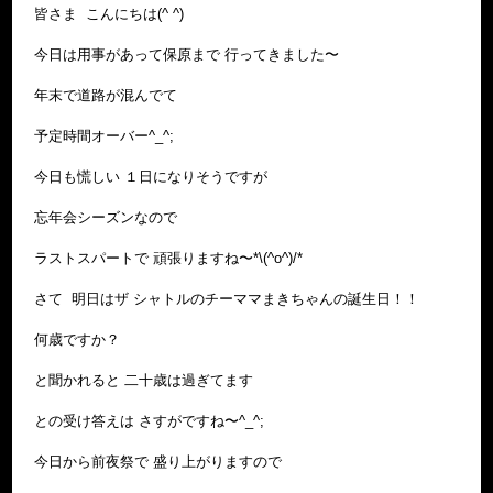
皆さま こんにちは(^ ^)
今日は用事があって保原まで 行ってきました〜
年末で道路が混んでて
予定時間オーバー^_^;
今日も慌しい １日になりそうですが
忘年会シーズンなので
ラストスパートで 頑張りますね〜*\(^o^)/*
さて 明日はザ シャトルのチーママまきちゃんの誕生日！！
何歳ですか？
と聞かれると 二十歳は過ぎてます
との受け答えは さすがですね〜^_^;
今日から前夜祭で 盛り上がりますので