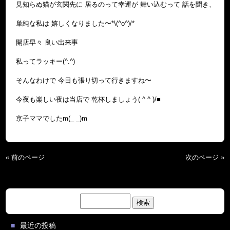
見知らぬ猫が玄関先に 居るのって幸運が 舞い込むって 話を聞き、
単純な私は 嬉しくなりました〜*\(^o^)/*
開店早々 良い出来事
私ってラッキー(^.^)
そんなわけで 今日も張り切って行きますね〜
今夜も楽しい夜は当店で 乾杯しましょう( ^ ^ )/■
京子ママでしたm(_ _)m
« 前のページ
次のページ »
検
索:
最近の投稿