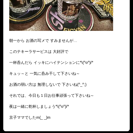
朝一から お酒の写メで すみませんが…
このテキーラサービスは 大好評で
一杯呑んだら イッキにハイテンションに*\(^o^)/*
キュッ～と 一気に呑み干して下さいね～
お酒の弱い方は 無理しないで 下さいね(^_^;)
それでは、今日も１日お仕事頑張って下さいね～
夜は一緒に乾杯しましょう*\(^o^)/*
京子ママでしたm(_ _)m