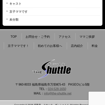
キャスト
京子ママです
未分類
TOP
お問合せ・ご予約
アクセス
ママご挨拶
京子ママです！
初めてのお客様へ
店内紹介
料金
〒960-8033 福島県福島市万世町5-43 PASEOビル5階
TEL：
024-528-1650
MAIL：
info@the-shuttle.net
Copyright © 2026 福島市 スナック ザ・シャトル All rights Reserved.