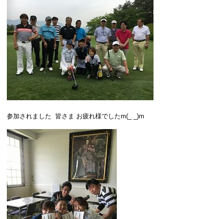
参加されました 皆さま お疲れ様でしたm(_ _)m