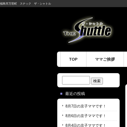
福島市万世町 スナック ザ・シャトル
TOP
ママご挨拶
検
索:
最近の投稿
8月7日の京子ママです！
8月6日の京子ママです！
8月4日の京子ママです！