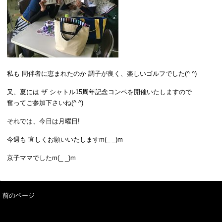
私も 同伴者に恵まれたのか 調子が良く、楽しいゴルフでした(^ ^)
又、夏には ザ シャトル15周年記念コンペを開催いたしますので
奮ってご参加下さいね(^ ^)
それでは、今日は月曜日!
今週も 宜しくお願いいたしますm(_ _)m
京子ママでしたm(_ _)m
« 前のページ