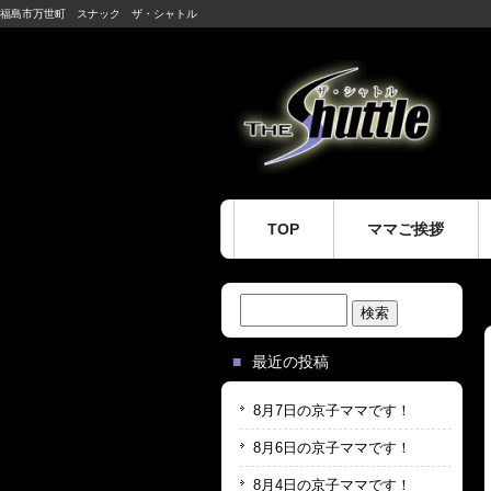
福島市万世町 スナック ザ・シャトル
TOP
ママご挨拶
検
索:
最近の投稿
8月7日の京子ママです！
8月6日の京子ママです！
8月4日の京子ママです！