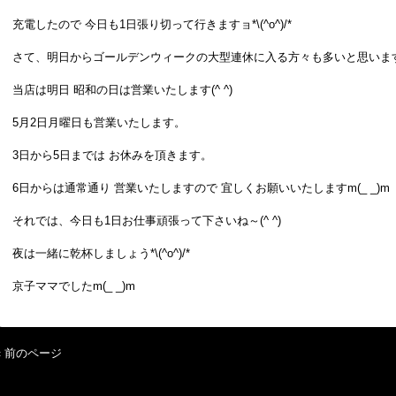
充電したので 今日も1日張り切って行きますョ*\(^o^)/*
さて、明日からゴールデンウィークの大型連休に入る方々も多いと思いま
当店は明日 昭和の日は営業いたします(^ ^)
5月2日月曜日も営業いたします。
3日から5日までは お休みを頂きます。
6日からは通常通り 営業いたしますので 宜しくお願いいたしますm(_ _)m
それでは、今日も1日お仕事頑張って下さいね～(^ ^)
夜は一緒に乾杯しましょう*\(^o^)/*
京子ママでしたm(_ _)m
« 前のページ