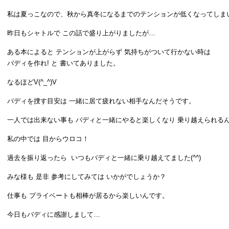
私は夏っこなので、秋から真冬になるまでのテンションが低くなってしまいます
昨日もシャトルで この話で盛り上がりましたが…
ある本によると テンションが上がらず 気持ちがついて行かない時は
バディを作れ! と 書いてありました。
なるほどV(^_^)V
バディを捜す目安は 一緒に居て疲れない相手なんだそうです。
一人では出来ない事も バディと一緒にやると楽しくなり 乗り越えられるんです
私の中では 目からウロコ！
過去を振り返ったら いつもバディと一緒に乗り越えてました(^^)
みな様も 是非 参考にしてみては いかがでしょうか？
仕事も プライベートも相棒が居るから楽しいんです。
今日もバディに感謝しまして…