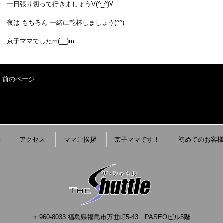
一日張り切って行きましょうV(^_^)V
夜は もちろん 一緒に乾杯しましょう(^^)
京子ママでしたm(__)m
« 前のページ
約
アクセス
ママご挨拶
京子ママです！
初めてのお客
〒960-8033 福島県福島市万世町5-43 PASEOビル5階