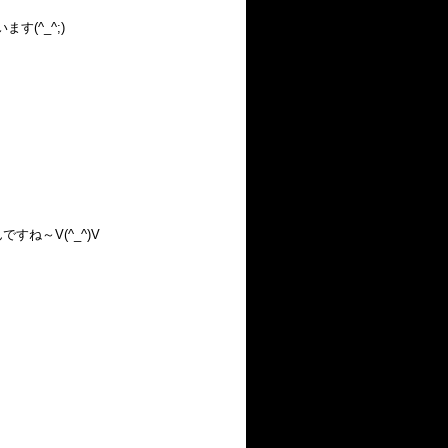
(^_^;)
ね～V(^_^)V