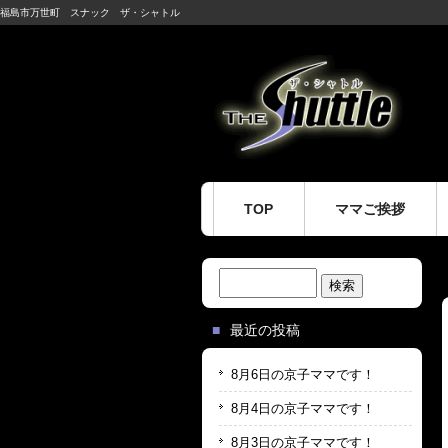
福島市万世町 スナック ザ・シャトル
TOP
ママご挨拶
検
索:
最近の投稿
8月6日の京子ママです！
8月4日の京子ママです！
8月3日の京子ママです！