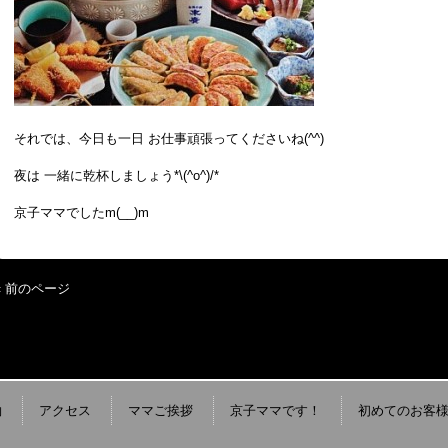
それでは、今日も一日 お仕事頑張ってくださいね(^^)
夜は 一緒に乾杯しましょう*\(^o^)/*
京子ママでしたm(__)m
« 前のページ
約
アクセス
ママご挨拶
京子ママです！
初めてのお客