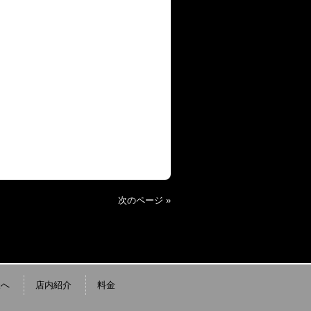
次のページ »
様へ
店内紹介
料金