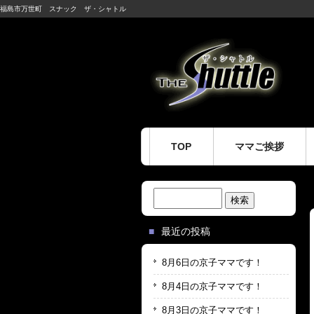
福島市万世町 スナック ザ・シャトル
TOP
ママご挨拶
検
索:
最近の投稿
8月6日の京子ママです！
8月4日の京子ママです！
8月3日の京子ママです！