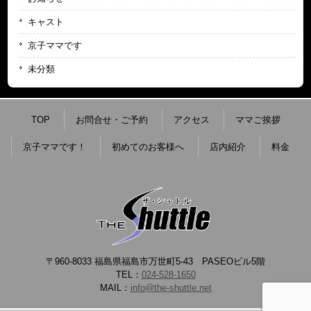
キャスト
京子ママです
未分類
TOP
お問合せ・ご予約
アクセス
ママご挨拶
京子ママです！
初めてのお客様へ
店内紹介
料金
〒960-8033 福島県福島市万世町5-43 PASEOビル5階
TEL：
024-528-1650
MAIL：
info@the-shuttle.net