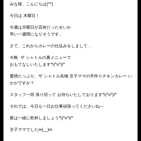
みな様、こんにちは(^^)
今日は 木曜日！
今週は月曜日が店休だったせいか
早い一週間になりそうです。
さて、これからカレーの仕込みをしまして…
今晩 ザ シャトルの裏メニューで
おもてなしいたします*\(^o^)/*
愛情たっぷり、ザ シャトル名物 京子ママの手作りチキンカレー い
かがですか？
スタッフ一同 張り切って お待ちいたしております*\(^o^)/*
それでは、今日も一日お仕事頑張ってくださいね～
夜は一緒に乾杯しましょう*\(^o^)/*
京子ママでしたm(__)m