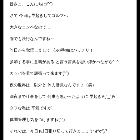
皆さま、こんにちは(^^)
さて 今日は早起きしてゴルフへ
大きなコンペなので…
雨でも決行なんですね～
昨日から覚悟しまして 心の準備はバッチリ！
参加する事に意義がある と言う言葉を思い浮かべながら^_^;
カッパを着て頑張って来ます(^^)
夜の世界は、以外と 体力勝負なんですょ（笑）
深夜まで仕事をして 何事も無かったように 早起きV(^_^)V
タフな私は 平気ですが…
体調管理も気をつけますね(^^)
それでは、今日も1日張り切って行きましょう*\(^o^)/*