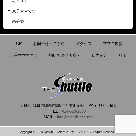
キャスト
京子ママです
未分類
TOP
お問合せ・ご予約
アクセス
ママご挨拶
京子ママです！
初めてのお客様へ
店内紹介
料金
〒960-8033 福島県福島市万世町5-43 PASEOビル5階
TEL：
024-528-1650
MAIL：
info@the-shuttle.net
Copyright © 2026 福島市 スナック ザ・シャトル All rights Reserved.