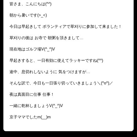
皆さま、こんにちは(^^)
朝から暑いです(>_<)
今日は早起きして ボランティアで草刈りに参加して来ました！
草刈りの後は お寺で 朝粥を頂きまして…
現在地はゴルフ場V(^_^)V
早起きすると、一日有効に使えてラッキーですね(^^)
途中、息切れしないように 気をつけますが…
そんな訳で、今日も一日張り切っていきましょう＼(^o^)／
夜は真面目に仕事 仕事！
一緒に乾杯しましょうV(^_^)V
京子ママでしたm(__)m