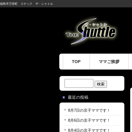
福島市万世町 スナック ザ・シャトル
TOP
ママご挨拶
検
索:
最近の投稿
8月7日の京子ママです！
8月6日の京子ママです！
8月4日の京子ママです！