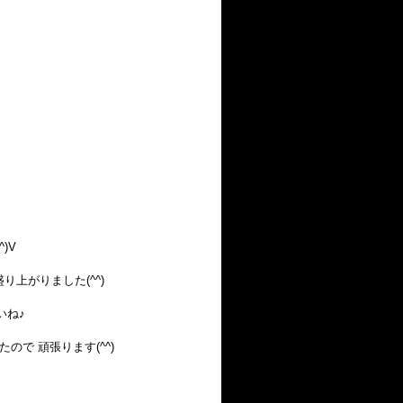
)V
り上がりました(^^)
いね♪
で 頑張ります(^^)