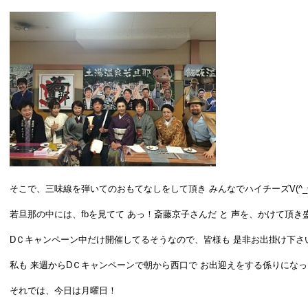
そこで、三味線を弾いてのおもてなしをして頂き みんなでハイチーズV(^_^
若旦那の中には、fbを見てて あっ！斎藤京子さんだ と 声を、かけて頂き盛
DＣキャンペーン中だけ開催してるそうなので、皆様も 是非お出掛け下さ
私も 来週からDＣキャンペーンで朝から西口で お出迎えをする係りになったの
それでは、今日は月曜日！