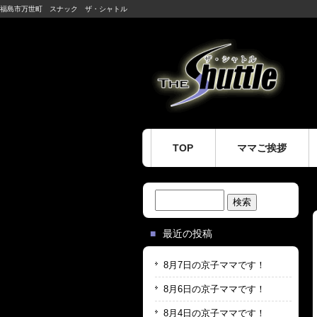
福島市万世町 スナック ザ・シャトル
TOP
ママご挨拶
検
索:
最近の投稿
8月7日の京子ママです！
8月6日の京子ママです！
8月4日の京子ママです！