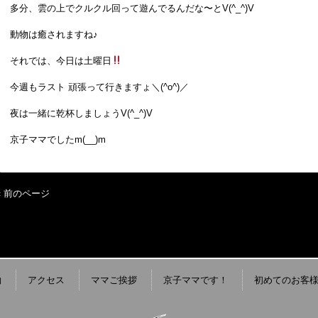
多分、雲の上でクルクル回って遊んでるんだな〜とV(^_^)V
動物は癒されますね♪
それでは、今日は土曜日
今週もラスト 頑張って行きますょ＼(^o^)／
夜は一緒に乾杯しましょうV(^_^)V
京子ママでしたm(__)m
« 前のページ
約
アクセス
ママご挨拶
京子ママです！
初めてのお客