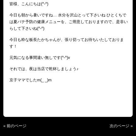
皆様、こんにちは(^-^)
今日も朝から暑いですね… 水分を沢山とって下さいね ひとくちで
は夏バテ予防の健康メニューを、ご用意しておりますので、是非い
らして下さいね(^-^)
今日も粋な板長たかちゃんが、張り切ってお待ちいたしておりま
す！
元気になる事間違い無しです(^-^)v
それでは、夜は当店で乾杯しましょう♪
京子ママでしたm(_ _)m
« 前のページ
次のページ »