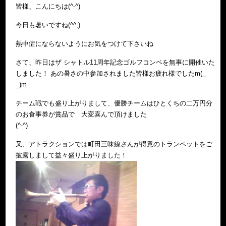
皆様、こんにちは(^-^)
今日も暑いですね(^^;)
熱中症にならないようにお気をつけて下さいね
さて、昨日はザ シャトル11周年記念ゴルフコンペを無事に開催いた
しました！ あの暑さの中参加されました皆様お疲れ様でしたm(_
_)m
チーム戦でも盛り上がりまして、優勝チームはひとくちの二万円分
のお食事券が賞品で 大変喜んで頂けました
(^-^)
又、アトラクションでは町田三味線さんが得意のトランペットをご
披露しまして益々盛り上がりました！