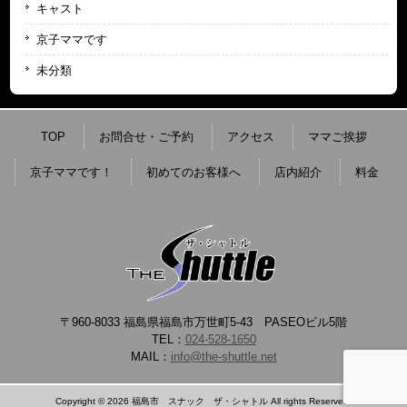
キャスト
京子ママです
未分類
TOP
お問合せ・ご予約
アクセス
ママご挨拶
京子ママです！
初めてのお客様へ
店内紹介
料金
〒960-8033 福島県福島市万世町5-43 PASEOビル5階
TEL：
024-528-1650
MAIL：
info@the-shuttle.net
Copyright © 2026 福島市 スナック ザ・シャトル All rights Reserved.