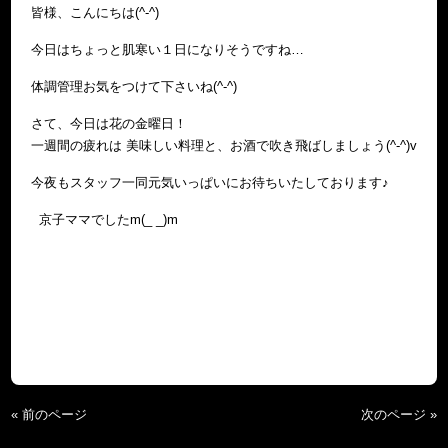
皆様、こんにちは(^-^)
今日はちょっと肌寒い１日になりそうですね…
体調管理お気をつけて下さいね(^-^)
さて、今日は花の金曜日！
一週間の疲れは 美味しい料理と、お酒で吹き飛ばしましょう(^-^)v
今夜もスタッフ一同元気いっぱいにお待ちいたしております♪
京子ママでしたm(_ _)m
« 前のページ
次のページ »