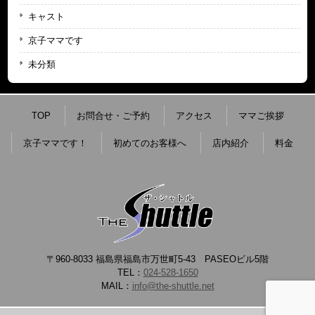
キャスト
京子ママです
未分類
TOP
お問合せ・ご予約
アクセス
ママご挨拶
京子ママです！
初めてのお客様へ
店内紹介
料金
〒960-8033 福島県福島市万世町5-43 PASEOビル5階
TEL：
024-528-1650
MAIL：
info@the-shuttle.net