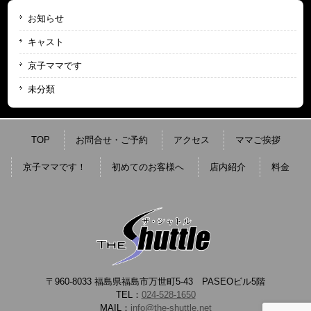
お知らせ
キャスト
京子ママです
未分類
TOP
お問合せ・ご予約
アクセス
ママご挨拶
京子ママです！
初めてのお客様へ
店内紹介
料金
〒960-8033 福島県福島市万世町5-43 PASEOビル5階
TEL：
024-528-1650
MAIL：
info@the-shuttle.net