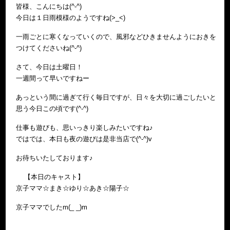
皆様、こんにちは(^-^)
今日は１日雨模様のようですね(>_<)
一雨ごとに寒くなっていくので、風邪などひきませんようにおきを
つけてくださいね(^-^)
さて、今日は土曜日！
一週間って早いですねー
あっという間に過ぎて行く毎日ですが、日々を大切に過ごしたいと
思う今日この頃です(^-^)
仕事も遊びも、思いっきり楽しみたいですね♪
ではでは、本日も夜の遊びは是非当店で(^-^)v
お待ちいたしております♪
【本日のキャスト】
京子ママ☆まき☆ゆり☆あき☆陽子☆
京子ママでしたm(_ _)m