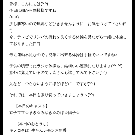
皆様、こんにちは(^-^)
今日は朝から雨模様ですね
(>_<)
少し肌寒いので風邪などひきませんように、お気をつけて下さい(^-
^)
今、テレビでリンパの流れを良くする体操を見ながら一緒に体操し
ておりました(^-^)
最近運動不足なので，簡単に出来る体操は手軽でいいですね♪
子供の頃習ったラジオ体操も、結構いい運動になりますょ(*^_^*)
意外に覚えているので，皆さんも試してみて下さい(^-^)
足など、つらないようにほどほどに…ですが(^^;)
それでは、本日も張り切っていきましょうヽ(^^)
【本日のキャスト】
京子ママ☆まき☆みゆき☆みほ☆陽子☆
【本日のおとうし】
キノコそば 牛たんレモンお新香