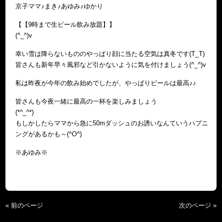
京子ママ♪まき♪あゆみ♪ゆかり
【【9時まで生ビール飲み放題】】
(^_^)v
幸い雪は降らないもののやっぱり顔に当たる空気は真冬です(T_T)
皆さんも新年早々風邪など引かないように気を付けましょう(^_^)v
私は昨夜が今年の飲み始めでしたが、やっぱりビールは最高♪♪
皆さんも今夜一緒に最高の一杯を楽しみましょう
(*^_^*)
もしかしたらママから急に50mダッシュのお誘いなんていうハプニ
ングがあるかも～(^O^)
※あゆみ※
« 前のページ
次のページ »