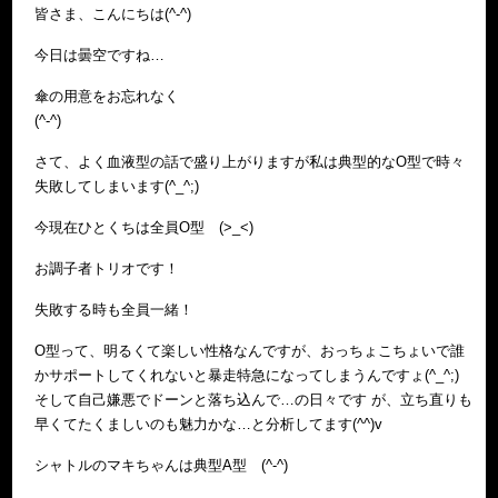
皆さま、こんにちは(^-^)
今日は曇空ですね…
傘の用意をお忘れなく
(^-^)
さて、よく血液型の話で盛り上がりますが私は典型的なO型で時々
失敗してしまいます(^_^;)
今現在ひとくちは全員O型 (>_<)
お調子者トリオです！
失敗する時も全員一緒！
O型って、明るくて楽しい性格なんですが、おっちょこちょいで誰
かサポートしてくれないと暴走特急になってしまうんですょ(^_^;)
そして自己嫌悪でドーンと落ち込んで…の日々です が、立ち直りも
早くてたくましいのも魅力かな…と分析してます(^^)v
シャトルのマキちゃんは典型A型 (^-^)