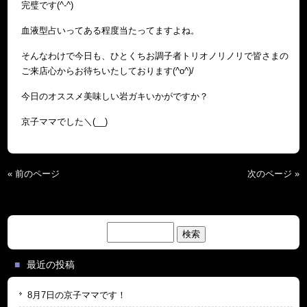
完璧です(^-^)
血液型占いってある程度当たってますよね。
そんなわけで今日も、ひとくちお調子者トリオノリノリで皆さまの
ご来店心からお待ちいたしております(^o^)/
今日のオススメ美味しい岩ガキいかがですか？
京子ママでした＼(__)
« 前のページ
次のページ »
検
索:
最近の投稿
8月7日の京子ママです！