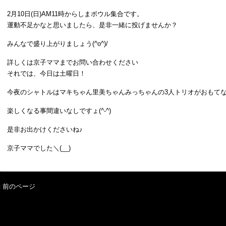
2月10日(日)AM11時からしまボウル集合です。
運動不足かなと思いましたら、是非一緒に投げませんか？
みんなで盛り上がりましょう(^o^)/
詳しくは京子ママまでお問い合わせください
それでは、今日は土曜日！
今夜のシャトルはマキちゃん里美ちゃんみっちゃんの3人トリオがおもて
楽しくなる事間違いなしですょ(^-^)
是非お出かけくださいね♪
京子ママでした＼(__)
« 前のページ