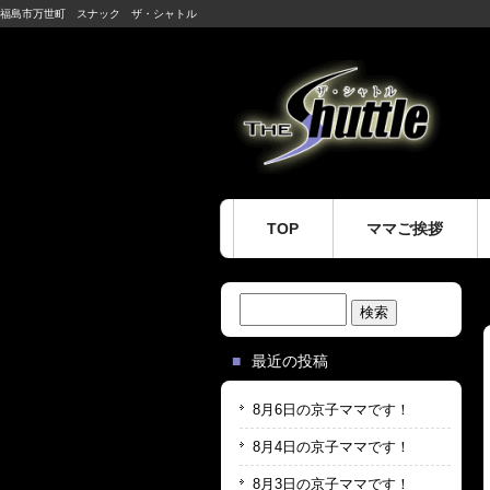
福島市万世町 スナック ザ・シャトル
TOP
ママご挨拶
検
索:
最近の投稿
8月6日の京子ママです！
8月4日の京子ママです！
8月3日の京子ママです！