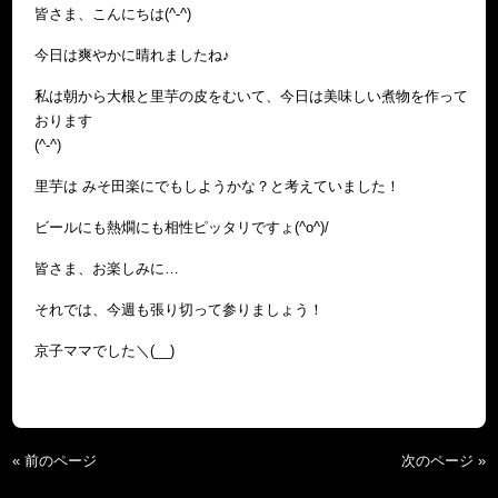
皆さま、こんにちは(^-^)
今日は爽やかに晴れましたね♪
私は朝から大根と里芋の皮をむいて、今日は美味しい煮物を作って
おります
(^-^)
里芋は みそ田楽にでもしようかな？と考えていました！
ビールにも熱燗にも相性ピッタリですょ(^o^)/
皆さま、お楽しみに…
それでは、今週も張り切って参りましょう！
京子ママでした＼(__)
« 前のページ
次のページ »