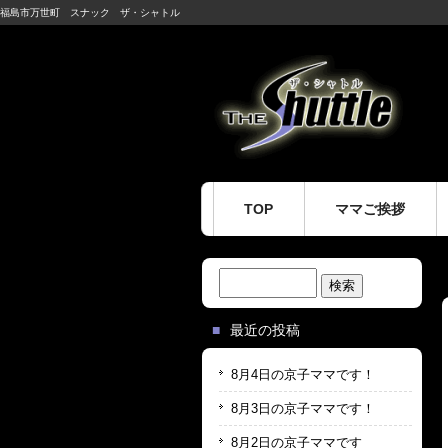
福島市万世町 スナック ザ・シャトル
TOP
ママご挨拶
検
索:
最近の投稿
8月4日の京子ママです！
8月3日の京子ママです！
8月2日の京子ママです