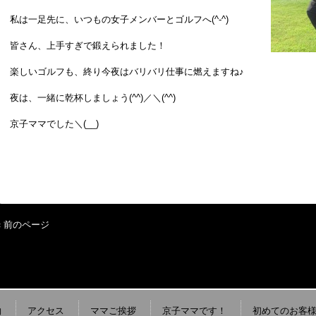
私は一足先に、いつもの女子メンバーとゴルフへ(^-^)
皆さん、上手すぎで鍛えられました！
楽しいゴルフも、終り今夜はバリバリ仕事に燃えますね♪
夜は、一緒に乾杯しましょう(^^)／＼(^^)
京子ママでした＼(__)
« 前のページ
約
アクセス
ママご挨拶
京子ママです！
初めてのお客