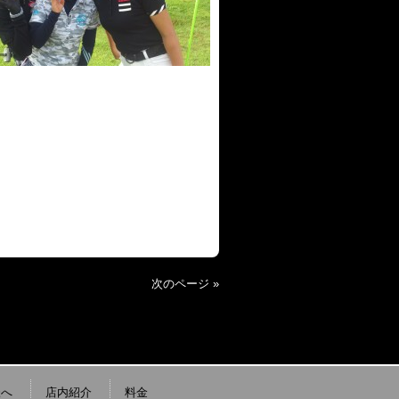
次のページ »
様へ
店内紹介
料金