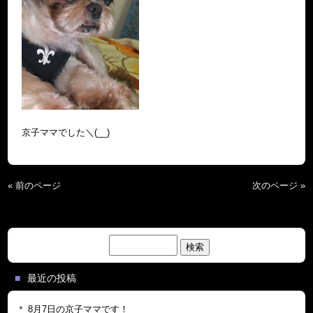
京子ママでした＼(__)
« 前のページ
次のページ »
検
索:
最近の投稿
8月7日の京子ママです！