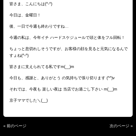
皆さま、こんにちは(^-^)
今日は、金曜日！
後、一日で今週も終わりですね…
今週の私は、今年イチ ハードスケジュールで頭と体をフル回転！
ちょっと息切れしそうですが、お客様の顔を見ると元気になるんで
すょね(^-^)
皆さまに支えられてる私ですm(__)m
今日も、感謝と、ありがとう の気持ちで張り切ります (^^)v
それでは、今夜も 楽しい夜は 当店でお過ごし下さい m(__)m
京子ママでした＼(__)
« 前のページ
次のページ »