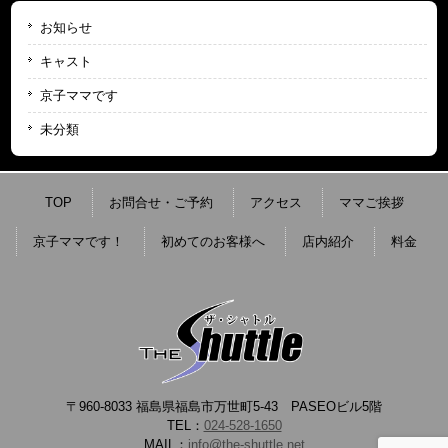
お知らせ
キャスト
京子ママです
未分類
TOP
お問合せ・ご予約
アクセス
ママご挨拶
京子ママです！
初めてのお客様へ
店内紹介
料金
〒960-8033 福島県福島市万世町5-43 PASEOビル5階
TEL：
024-528-1650
MAIL：
info@the-shuttle.net