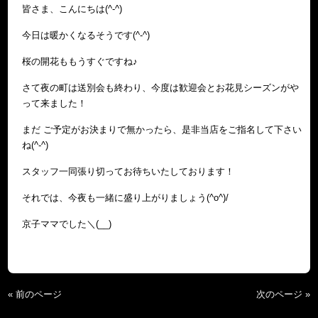
皆さま、こんにちは(^-^)
今日は暖かくなるそうです(^-^)
桜の開花ももうすぐですね♪
さて夜の町は送別会も終わり、今度は歓迎会とお花見シーズンがや
って来ました！
まだ ご予定がお決まりで無かったら、是非当店をご指名して下さい
ね(^-^)
スタッフ一同張り切ってお待ちいたしております！
それでは、今夜も一緒に盛り上がりましょう(^o^)/
京子ママでした＼(__)
« 前のページ
次のページ »