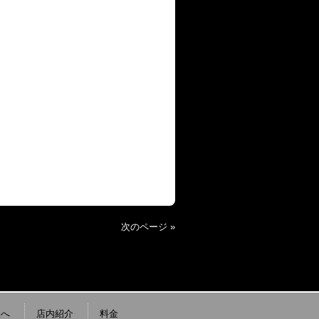
次のページ »
様へ
店内紹介
料金