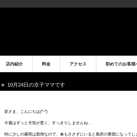
店内紹介
料金
アクセス
初めてのお客様
10月24日の京子ママです
皆さま、こんにちは(^-^)
今週はずっと天気が悪く、すっきりしませんね…
特に少しの霧雨は面倒なので、傘もささずにいると風邪の要因になってし