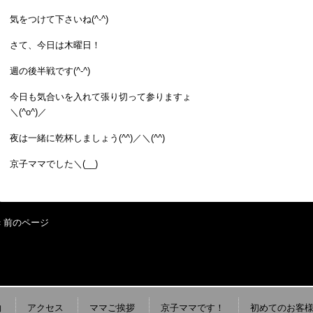
気をつけて下さいね(^-^)
さて、今日は木曜日！
週の後半戦です(^-^)
今日も気合いを入れて張り切って参りますょ
＼(^o^)／
夜は一緒に乾杯しましょう(^^)／＼(^^)
京子ママでした＼(__)
« 前のページ
約
アクセス
ママご挨拶
京子ママです！
初めてのお客