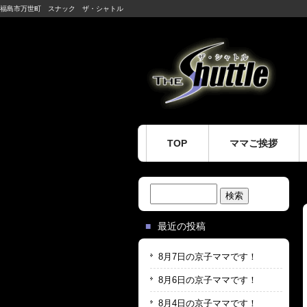
福島市万世町 スナック ザ・シャトル
TOP
ママご挨拶
検
索:
最近の投稿
8月7日の京子ママです！
8月6日の京子ママです！
8月4日の京子ママです！