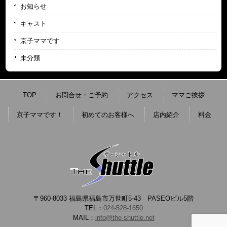
お知らせ
キャスト
京子ママです
未分類
TOP
お問合せ・ご予約
アクセス
ママご挨拶
京子ママです！
初めてのお客様へ
店内紹介
料金
〒960-8033 福島県福島市万世町5-43 PASEOビル5階
TEL：
024-528-1650
MAIL：
info@the-shuttle.net