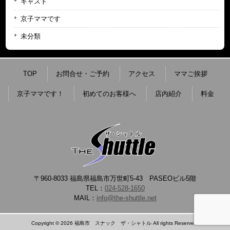
キャスト
京子ママです
未分類
TOP
お問合せ・ご予約
アクセス
ママご挨拶
京子ママです！
初めてのお客様へ
店内紹介
料金
〒960-8033 福島県福島市万世町5-43 PASEOビル5階
TEL：
024-528-1650
MAIL：
info@the-shuttle.net
Copyright © 2026 福島市 スナック ザ・シャトル All rights Reserved.